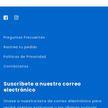
F
I
a
n
c
s
Preguntas Frecuentes
e
t
b
a
Rastrea tu pedido
o
g
o
r
Politicas de Privacidad
k
a
Contáctanos
m
Suscríbete a nuestro correo
electrónico
Únase a nuestra lista de correo electrónico para
recibir ofertas exclusivas y las últimas noticias.